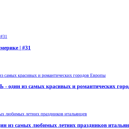
мерике | #31
Ь - один из самых красивых и романтических гор
один из самых любимых летних праздников италья