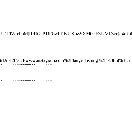
ZKU1FfWmhhMjRrRGJBUE8wbEJvUXpZSXM0TFZUMkZzejd4dUthb
A%2F%2Fwww.instagram.com%2Flange_fishing%2F%3Fhl%3Dr
""""""""""""""""""""""""""
""""""""""""""""""""""""""