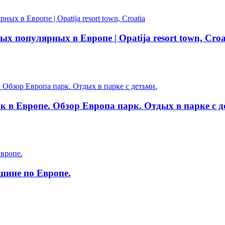
х популярных в Европе | Opatija resort town, Croa
 в Европе. Обзор Европа парк. Отдых в парке с д
шине по Европе.