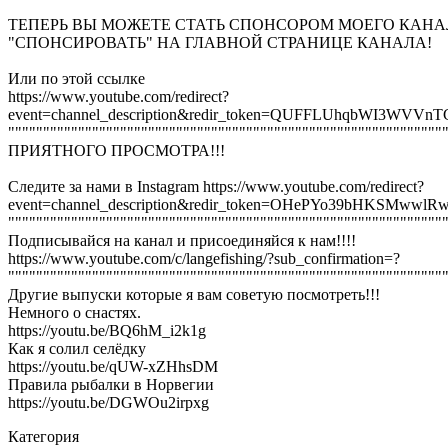
ТЕПЕРЬ ВЫ МОЖЕТЕ СТАТЬ СПОНСОРОМ МОЕГО КАН
"СПОНСИРОВАТЬ" НА ГЛАВНОЙ СТРАНИЦЕ КАНАЛА!
Или по этой ссылке
https://www.youtube.com/redirect?
event=channel_description&redir_token=QUFFLUhqbWI
""""""""""""""""""""""""""""""""""""""""""""""""""""""""""""""
ПРИЯТНОГО ПРОСМОТРА!!!
Следите за нами в Instagram https://www.youtube.com/redirect?
event=channel_description&redir_token=OHePYo39bHKSM
""""""""""""""""""""""""""""""""""""""""""""""""""""""""""""""
Подписывайся на канал и присоединяйся к нам!!!!
https://www.youtube.com/c/langefishing/?sub_confirmation=?
""""""""""""""""""""""""""""""""""""""""""""""""""""""""""""""
Другие выпуски которые я вам советую посмотреть!!!
Немного о снастях.
https://youtu.be/BQ6hM_i2k1g
Как я солил селёдку
https://youtu.be/qUW-xZHhsDM
Правила рыбалки в Норвегии
https://youtu.be/DGWOu2irpxg
Категория