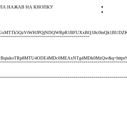
АЛА НАЖАВ НА КНОПКУ
3WVVnTGxMTTk5QzVtWHJPQjNDQWRpR1BFUXxBQ3Jtc0tuQk1BUD
""""""""""""""""""""""""""""""""""""""""""""""
wwlRwBqiukoTRp8MTU4ODE4MDc0MEAxNTg4MDk0MzQw&q=https%3
""""""""""""""""""""""""""""""""""""""""""""""""""""""""""""""""
""""""""""""""""""""""""""""""""""""""""""""""""""""""""""""""""