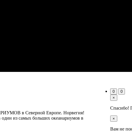
0
0
×
Спасибо! 
УМОВ в Северной Европе. Норвегия!
в один из самых больших океанариумов в
×
Вам не по