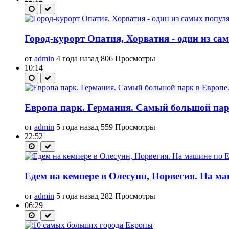
Город-курорт Опатия, Хорватия - один из самы
от
admin
4 года назад
806 Просмотры
10:14
Европа парк. Германия. Самый большой парк
от
admin
5 года назад
559 Просмотры
22:52
Едем на кемпере в Олесунн, Норвегия. На ма
от
admin
5 года назад
282 Просмотры
06:29