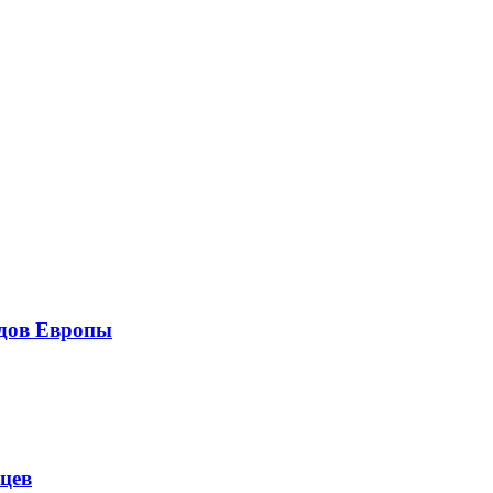
одов Европы
нцев