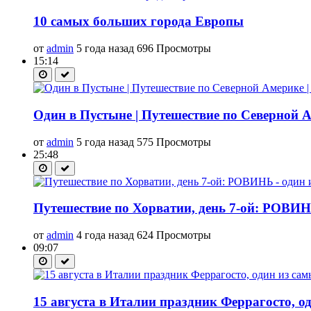
10 самых больших города Европы
от
admin
5 года назад
696 Просмотры
15:14
Один в Пустыне | Путешествие по Северной А
от
admin
5 года назад
575 Просмотры
25:48
Путешествие по Хорватии, день 7-ой: РОВИН
от
admin
4 года назад
624 Просмотры
09:07
15 августа в Италии праздник Феррагосто, 