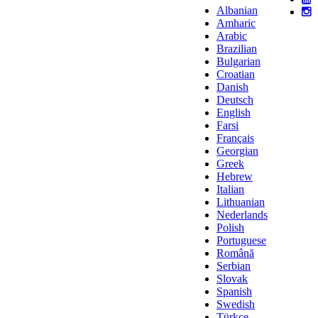
Albanian
Amharic
Arabic
Brazilian
Bulgarian
Croatian
Danish
Deutsch
English
Farsi
Français
Georgian
Greek
Hebrew
Italian
Lithuanian
Nederlands
Polish
Portuguese
Română
Serbian
Slovak
Spanish
Swedish
Türkçe