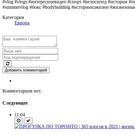
#vlog​ #vlogs​ #интересноевидео​ #спорт​ #велосипед​ #истории​ #
#summervlog​ #бокс​ #bodybuilding​ #историиизжизни​ #жизненныеи
Категория
Европа
Добавить комментарий
Комментариев нет.
Следующее
11:04