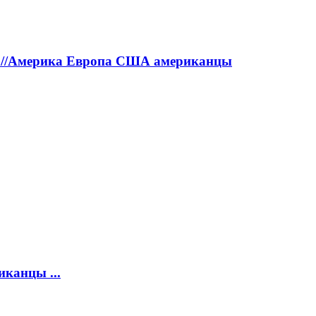
а!//Америка Европа США американцы
канцы ...