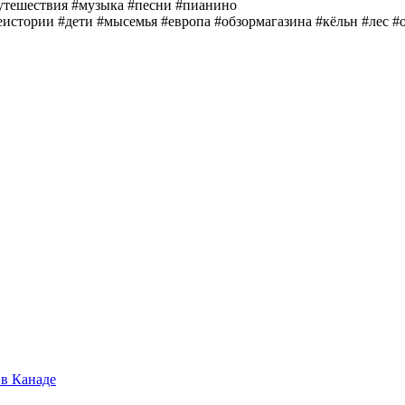
путешествия​ #музыка​ #песни​ #пианино​
стории​ #дети​ #мысемья​ #европа​ #обзормагазина​ #кёльн​ #лес​ #