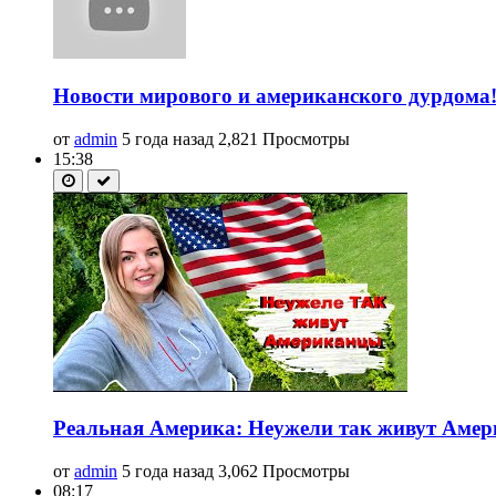
Новости мирового и американского дурдом
от
admin
5 года назад
2,821 Просмотры
15:38
Реальная Америка: Неужели так живут Амери
от
admin
5 года назад
3,062 Просмотры
08:17