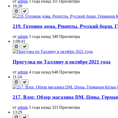
от
admin
5 года назад
311 Просмотры
16:20
219. Готовим дома. Рецепты. Русский борщ. Г
от
admin
5 года назад
349 Просмотры
1:08:41
Прогулка по Таллину в октябре 2021 года
от
admin
4 года назад
648 Просмотры
11:24
217. Влог. Обзор магазина DM. Цены. Герман
от
admin
5 года назад
323 Просмотры
13:29