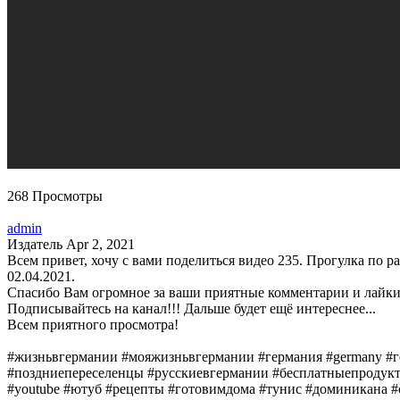
268 Просмотры
admin
Издатель
Apr 2, 2021
Всем привет, хочу с вами поделиться видео 235. Прогулка по
02.04.2021.
Спасибо Вам огромное за ваши приятные комментарии и лайки
Подписывайтесь на канал!!! Дальше будет ещё интереснее...
Всем приятного просмотра!
#жизньвгермании​ #мояжизньвгермании​ #германия​ #germany​ #
#поздниепереселенцы​ #русскиевгермании​ #бесплатныепродукты
#youtube​ #ютуб​ #рецепты​ #готовимдома​ #тунис​ #доминикана​ #с