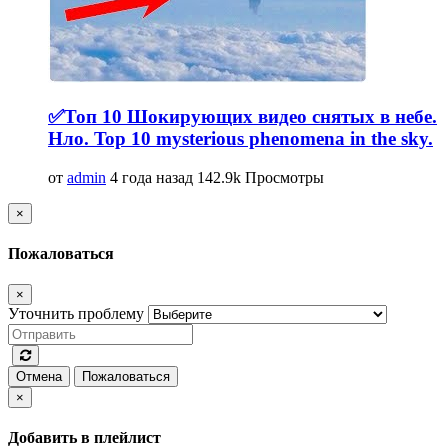
✅Топ 10 Шокирующих видео снятых в небе.
Нло. Top 10 mysterious phenomena in the sky.
от
admin
4 года назад
142.9k Просмотры
×
Пожаловаться
×
Уточнить проблему
Отмена
Пожаловаться
×
Добавить в плейлист