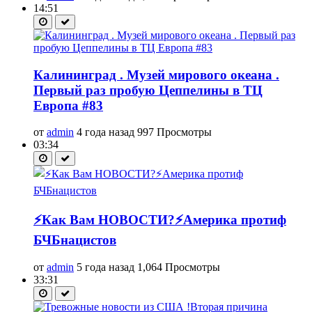
14:51
Калининград . Музей мирового океана .
Первый раз пробую Цеппелины в ТЦ
Европа #83
от
admin
4 года назад
997 Просмотры
03:34
⚡Как Вам НОВОСТИ?⚡Америка протиф
БЧБнацистов
от
admin
5 года назад
1,064 Просмотры
33:31