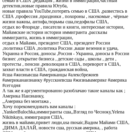
семью в США ,редакция , жизни в иммиграции,частный
детектив,новые правила Ютуба,
новые правила YouTube,потерять семью в США ,развестись в
США ,профессия ,праздники , похороны , насекомые , чёрные
жизни важны, антифа,тюрьмы сша,педофилы США,
отдых во Флориде , писатели и книги, интересные истории,
Майамские истории истории иммигранта ,рассказы
иммигранта, жизнь в иммиграции,
отдых в Майами, президент США, президент России
,политика США ,политика России ,ваше везения и удача,
Украина и Россия, доносы ,Россия - Украина, доносы в России
бизнес ,открытие бизнеса , детские сады , школы , дети ,
протесты , пенсии ,революция в США, переворот в США,
захват власти в США, гражданская война,
#сша #жизньвсша #американцы #алексбрежнев
#американаизнанку #русскиевсша #жизньвамерике #америка
#сегодня
А так же я аргументированно разоблачаю такие каналы как ;
Америка Наизнанку,
,,Америка без монтажа ,
Хочу порекомендовать вам каналы :
,YankeeBulochka,иммигранты сша,,Взгляд по Чесноку,Yelena
Nikitskaya, иммиграция США,
жизнь в майами,привет люди,usa mosaic,Вадим Майами США,
,ДИМА ДАЛАЙ, новости сша, русская америка, , работа