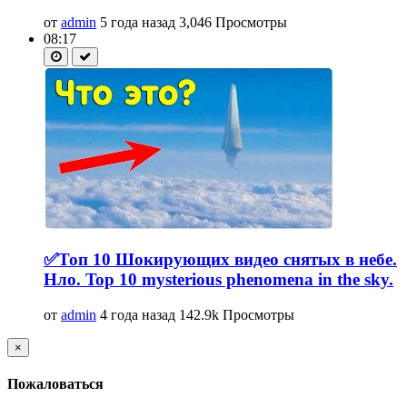
от
admin
5 года назад
3,046 Просмотры
08:17
✅Топ 10 Шокирующих видео снятых в небе.
Нло. Top 10 mysterious phenomena in the sky.
от
admin
4 года назад
142.9k Просмотры
×
Пожаловаться