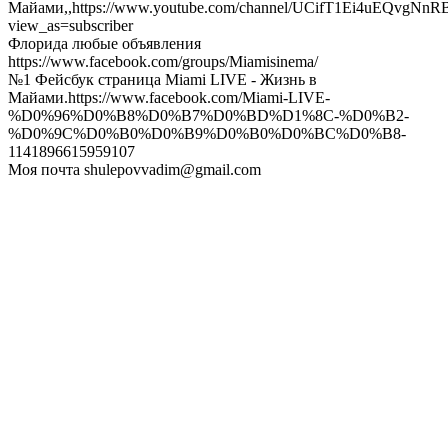
Майами,,https://www.youtube.com/channel/UCifT1Ei4uEQvgNn
view_as=subscriber
Флорида любые объявления
https://www.facebook.com/groups/Miamisinema/
№1 Фейсбук страница Miami LIVE - Жизнь в
Майами.https://www.facebook.com/Miami-LIVE-
%D0%96%D0%B8%D0%B7%D0%BD%D1%8C-%D0%B2-
%D0%9C%D0%B0%D0%B9%D0%B0%D0%BC%D0%B8-
1141896615959107
Моя почта shulepovvadim@gmail.com