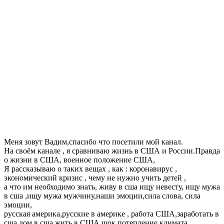
Меня зовут Вадим,спасибо что посетили мой канал.
На своём канале , я сравниваю жизнь в США и России.Правда
о жизни в США, военное положение США,
Я рассказываю о таких вещах , как : коронавирус ,
экономический кризис , чему не нужно учить детей ,
а что им необходимо знать, живу в сша ищу невесту, ищу мужа
в сша ,ищу мужа мужчину,наши эмоции,сила слова, сила
эмоции,
русская америка,русские в америке , работа США,заработать в
сша,дом в сша,жить в США,шок,потепление климата,