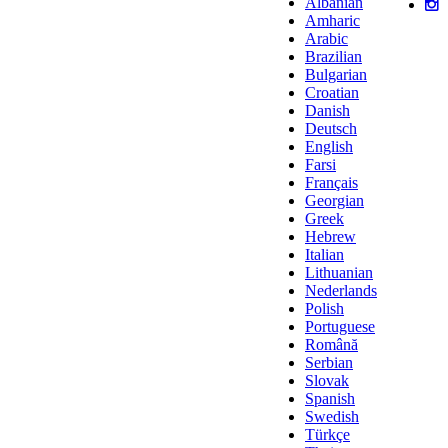
Albanian
Amharic
Arabic
Brazilian
Bulgarian
Croatian
Danish
Deutsch
English
Farsi
Français
Georgian
Greek
Hebrew
Italian
Lithuanian
Nederlands
Polish
Portuguese
Română
Serbian
Slovak
Spanish
Swedish
Türkçe