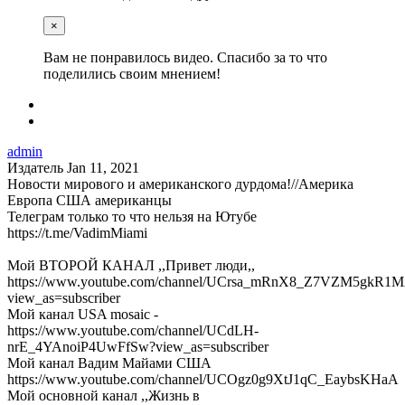
×
Вам не понравилось видео. Спасибо за то что
поделились своим мнением!
admin
Издатель
Jan 11, 2021
Новости мирового и американского дурдома!//Америка
Европа США американцы
Телеграм только то что нельзя на Ютубе
https://t.me/VadimMiami
Мой ВТОРОЙ КАНАЛ ,,Привет люди,,
https://www.youtube.com/channel/UCrsa_mRnX8_Z7VZM5gkR1
view_as=subscriber
Мой канал USA mosaic -
https://www.youtube.com/channel/UCdLH-
nrE_4YAnoiP4UwFfSw?view_as=subscriber
Мой канал Вадим Майами США
https://www.youtube.com/channel/UCOgz0g9XtJ1qC_EaybsKHaA
Мой основной канал ,,Жизнь в