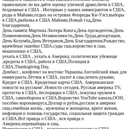
правильную ли вы даёте оценку уличной драке,бичи в США,
бездомные в США . Интервью у наших иммигрантов в США,
роды в Майами,отдых на островах Флориды Ки-Уэст,выборы
в США,рыбалка в США Майами,Новый год,День
благодарения,
День памяти Мартина Лютера Кинга,День президентов,День
Поминовения,День Независимости,День Труда,депортация,
День Колумба,День Ветеранов,День Благодарения,Рождество,
врачебные ошибки США,суды сша,воровство в сша,
мошенники в США,
уехать в США , уехать в Америку, политическое убежище
,кредиты в США, работа в США,Полиция в
США,Thanksgiving Day,
Донбасс , конфликт на востоке Украины.Английский язык для
иммигранта.Лётчик в США, пилот в сша,лечить руками,
Кредит в США. Кредитные карты США. Американские
новости на русском! ,Новости сегодня, Русская америка TV,
протесты в США, беспорядки в США, покупка оружия в
США, самооборона в США,Воровство YouTube канала,ООН,
пособие коронавируса.Доллар и рубль,русские в америке
сша,семейная жизнь , мужчины и женщины, врите женам,
инфляция и помощь государства, социальная защита граждан
в США.Всё правда о США , вся правда о
Америки,перевыборы в сша,
Иммиграция в США , получения гражданства в США