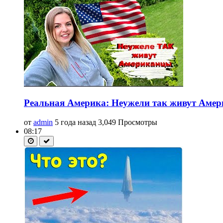
Реальная Америка: Неужели так живут Амери
от
admin
5 года назад
3,049 Просмотры
08:17