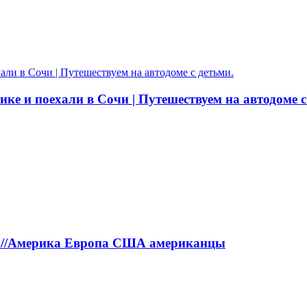
ке и поехали в Сочи | Путешествуем на автодоме с
а!//Америка Европа США американцы