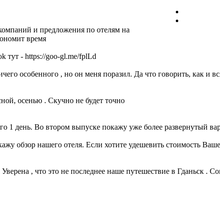
акомпаний и предложения по отелям на
кономит время
ут - https://goo-gl.me/fplLd
ичего особенного , но он меня поразил. Да что говорить, как и в
сной, осенью . Скучно не будет точно
сего 1 день. Во втором выпуске покажу уже более развернутый ва
покажу обзор нашего отеля. Если хотите удешевить стоимость Ваш
 Уверена , что это не последнее наше путешествие в Гданьск . С