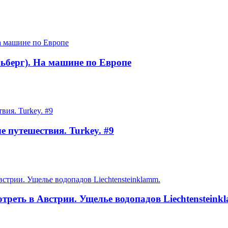
льберг). На машине по Европе
 путешествия. Turkey. #9
треть в Австрии. Ущелье водопадов Liechtensteink