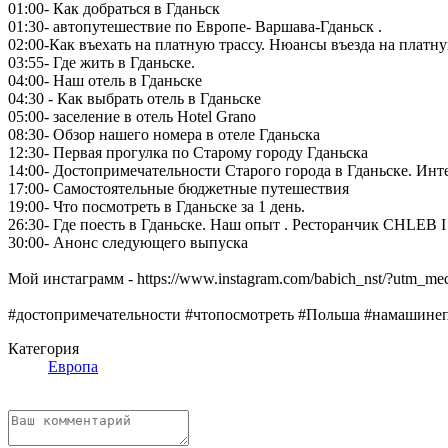
01:00- Как добраться в Гданьск
01:30- автопутешествие по Европе- Варшава-Гданьск .
02:00-Как въехать на платную трассу. Нюансы въезда на платн
03:55- Где жить в Гданьске.
04:00- Наш отель в Гданьске
04:30 - Как выбрать отель в Гданьске
05:00- заселение в отель Hotel Grano
08:30- Обзор нашего номера в отеле Гданьска
12:30- Первая прогулка по Старому городу Гданьска
14:00- Достопримечательности Старого города в Гданьске. Инт
17:00- Самостоятельные бюджетные путешествия
19:00- Что посмотреть в Гданьске за 1 день.
26:30- Где поесть в Гданьске. Наш опыт . Ресторанчик CHLEB
30:00- Анонс следующего выпуска
Мой инстаграмм - https://www.instagram.com/babich_nst/?utm_me
#достопримечательности #чтопосмотреть #Польша #намашине
Категория
Европа