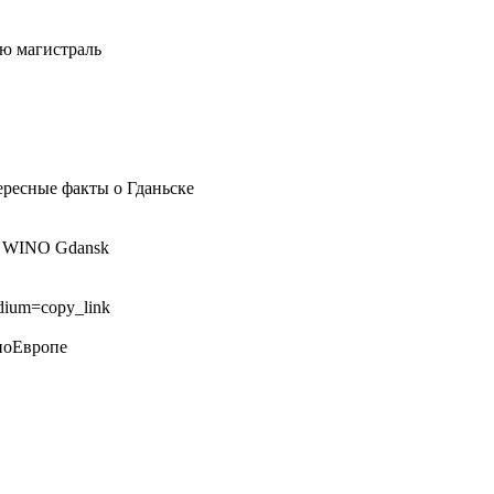
ую магистраль
ересные факты о Гданьске
 I WINO Gdansk
dium=copy_link
поЕвропе