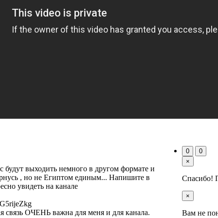
0
0
×
час будут выходить немного в другом формате и
ернусь , но не Египтом единым... Напишите в
Спасибо! 
есно увидеть на канале
×
G5rijeZkg
я связь ОЧЕНЬ важна для меня и для канала.
Вам не по