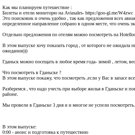
Как мы планируем путешествие :
Билеты и отели мониторю на Aviasales- https://goo-gl.me/W4zwc
Это поисковик и очень удобно , так как предложения всех ави
определенное направление собрано в одном месте, что очень э
Отдельно предложения по отелям можно посмотреть на Hotellook т
В этом выпуске хочу показать город , от которого не ожидала н
ожидания)))
Гданьск можно посещать в любое время года- зимой , летом, ве
Что посмотреть в Гданьске ?
В этом выпуске покажу, что посмотреть ,если у Вас в запасе в
Разберемся , что надо учесть при выборе жилья в Гданьске и 
районе.
Мы провели в Гданьске 3 дня и и многое не успели посмотреть.
В этом выпуске:
0:00 - анонс и подготовка к путешествию